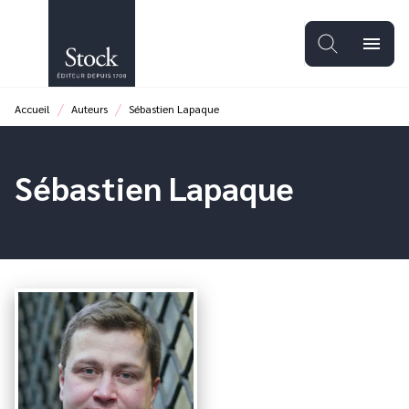
MENU
RECHERCHE
CONTENU
menu
PIED DE PAGE
/
/
Accueil
Auteurs
Sébastien Lapaque
Sébastien Lapaque