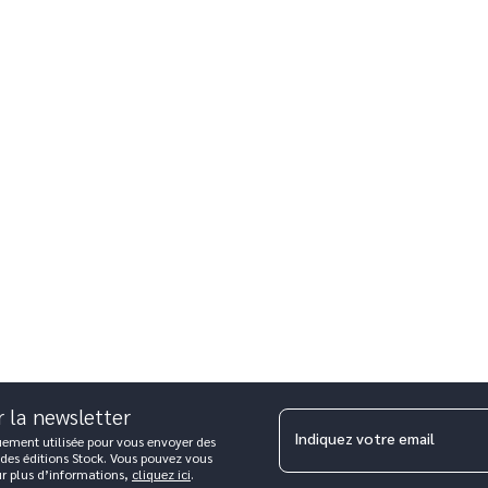
r la newsletter
Indiquez votre email
uement utilisée pour vous envoyer des
 des éditions Stock. Vous pouvez vous
ur plus d’informations,
cliquez ici
.