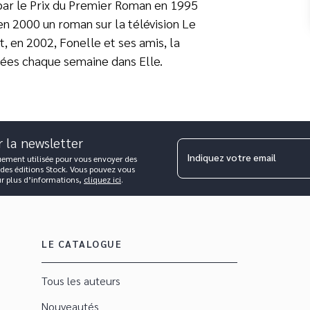
 par le Prix du Premier Roman en 1995
 en 2000 un roman sur la télévision Le
t, en 2002, Fonelle et ses amis, la
iées chaque semaine dans Elle.
r la newsletter
Indiquez votre email
uement utilisée pour vous envoyer des
 des éditions Stock. Vous pouvez vous
ur plus d’informations,
cliquez ici
.
LE CATALOGUE
Tous les auteurs
Nouveautés