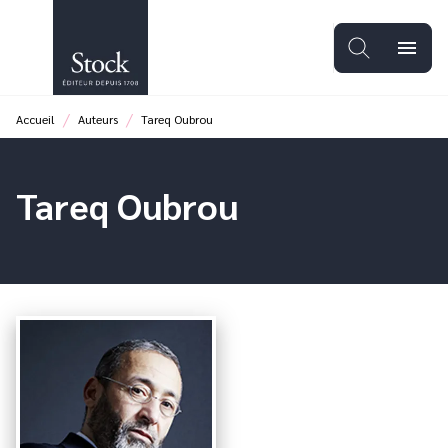
MENU
RECHERCHE
CONTENU
menu
PIED DE PAGE
/
/
Accueil
Auteurs
Tareq Oubrou
Tareq Oubrou