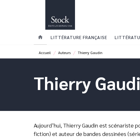
MENU
RECHERCHE
CONTENU
home
LITTÉRATURE FRANÇAISE
LITTÉRATU
/
/
Accueil
Auteurs
Thierry Gaudin
Thierry Gaud
Aujourd’hui, Thierry Gaudin est scénariste po
fiction) et auteur de bandes dessinées (séri