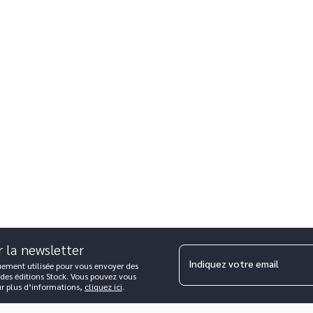
r la newsletter
Indiquez votre email
uement utilisée pour vous envoyer des
 des éditions Stock. Vous pouvez vous
ur plus d’informations,
cliquez ici
.