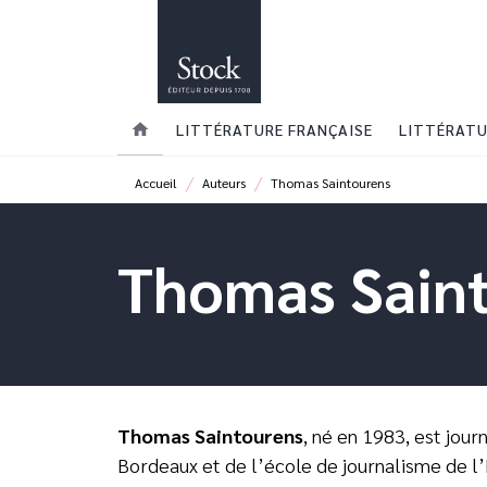
MENU
RECHERCHE
CONTENU
home
LITTÉRATURE FRANÇAISE
LITTÉRATU
/
/
Accueil
Auteurs
Thomas Saintourens
Thomas Sain
Thomas Saintourens
, né en 1983, est jou
Bordeaux et de l’école de journalisme de l’I