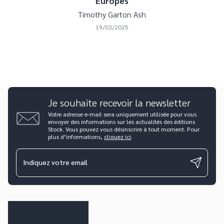
Europes
Timothy Garton Ash
19/03/2025
Je souhaite recevoir la newsletter
Votre adresse e-mail sera uniquement utilisée pour vous
envoyer des informations sur les actualités des éditions
Stock. Vous pouvez vous désinscrire à tout moment. Pour
plus d’informations,
cliquez ici
.
Indiquez votre email