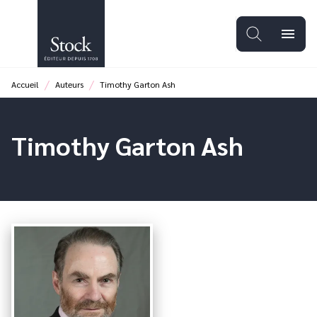
MENU
RECHERCHE
CONTENU
menu
PIED DE PAGE
/
/
Accueil
Auteurs
Timothy Garton Ash
Timothy Garton Ash