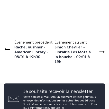
Évènement précédent
Évènement suivant
Rachel Kushner -
Simon Chevrier -
American Library -
Librairie Les Mots à
08/01 à 19h30
la bouche - 09/01 à
19h
Je souhaite recevoir la newsletter
Votre adresse e-mail sera uniquement utilisée pour vous
envoyer des informations sur les actualités des éditions
Stock. Vous pouvez vous désinscrire à tout moment. Pour
plus d’informations,
cliquez ici
.