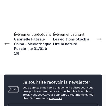
Évènement précédent
Évènement suivant
Gabrielle Filteau-
Les éditions Stock à
Chiba - Médiathèque
Lire la nature
Puzzle - le 31/01 à
19h
Je souhaite recevoir la newsletter
Votre adresse e-mail sera uniquement utilisée pour vous
envoyer des informations sur les actualités des éditions
Stock. Vous pouvez vous désinscrire à tout moment. Pour
plus d’informations,
cliquez ici
.