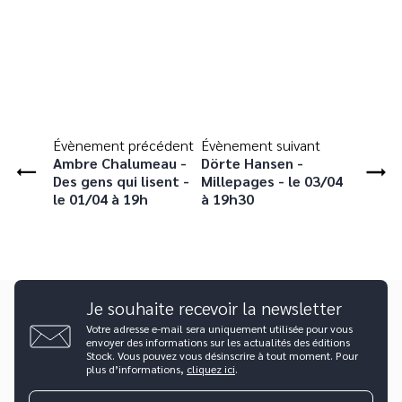
Évènement précédent
Évènement suivant
Ambre Chalumeau -
Dörte Hansen -
Des gens qui lisent -
Millepages - le 03/04
le 01/04 à 19h
à 19h30
Je souhaite recevoir la newsletter
Votre adresse e-mail sera uniquement utilisée pour vous
envoyer des informations sur les actualités des éditions
Stock. Vous pouvez vous désinscrire à tout moment. Pour
plus d’informations,
cliquez ici
.