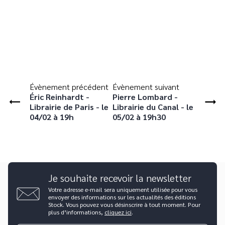
Évènement précédent
Évènement suivant
Éric Reinhardt -
Pierre Lombard -
Librairie de Paris - le
Librairie du Canal - le
04/02 à 19h
05/02 à 19h30
Je souhaite recevoir la newsletter
Votre adresse e-mail sera uniquement utilisée pour vous
envoyer des informations sur les actualités des éditions
Stock. Vous pouvez vous désinscrire à tout moment. Pour
plus d’informations,
cliquez ici
.