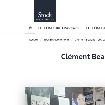
MENU
RECHERCHE
CONTENU
home
LITTÉRATURE FRANÇAISE
LITTÉRATU
/
/
Accueil
Tous les événements
Clément Beaune - Les Ca
Clément Beau