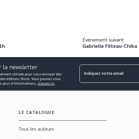
Évènement suivant
21h
Gabrielle Filteau-Chiba 
r la newsletter
Indiquez votre email
uement utilisée pour vous envoyer des
 des éditions Stock. Vous pouvez vous
ur plus d’informations,
cliquez ici
.
LE CATALOGUE
Tous les auteurs