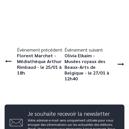
Évènement précédent
Évènement suivant
Florent Marchet -
Olivia Elkaim -
Médiathèque Arthur
Musées royaux des
Rimbaud - le 25/01 à
Beaux-Arts de
18h
Belgique - le 27/01 à
12h40
Je souhaite recevoir la newsletter
Votre adresse e-mail sera uniquement utilisée pour vous
envoyer des informations sur les actualités des éditions
Stock. Vous pouvez vous désinscrire à tout moment. Pour