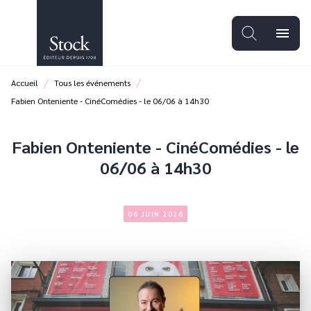
MENU
RECHERCHE
CONTENU
menu
PIED DE PAGE
/
/
Accueil
Tous les événements
Fabien Onteniente - CinéComédies - le 06/06 à 14h30
Fabien Onteniente - CinéComédies - le
06/06 à 14h30
06 JUIN 2026