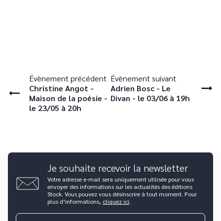
Évènement précédent
Évènement suivant
Christine Angot -
Adrien Bosc - Le
Maison de la poésie -
Divan - le 03/06 à 19h
le 23/05 à 20h
Je souhaite recevoir la newsletter
Votre adresse e-mail sera uniquement utilisée pour vous
envoyer des informations sur les actualités des éditions
Stock. Vous pouvez vous désinscrire à tout moment. Pour
plus d’informations,
cliquez ici
.