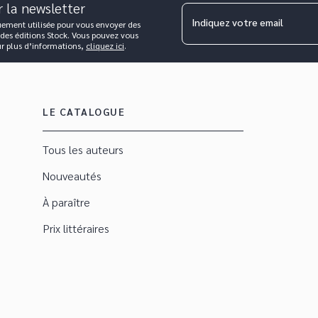
r la newsletter
Indiquez votre email
uement utilisée pour vous envoyer des
 des éditions Stock. Vous pouvez vous
ur plus d’informations,
cliquez ici
.
LE CATALOGUE
Tous les auteurs
Nouveautés
À paraître
Prix littéraires