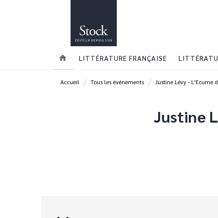
MENU
RECHERCHE
CONTENU
home
LITTÉRATURE FRANÇAISE
LITTÉRATU
/
/
Accueil
Tous les événements
Justine Lévy - L'Ecume 
Justine L