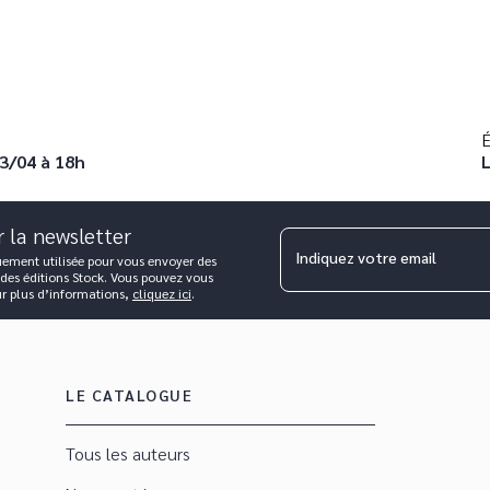
É
23/04 à 18h
L
r la newsletter
Indiquez votre email
uement utilisée pour vous envoyer des
 des éditions Stock. Vous pouvez vous
ur plus d’informations,
cliquez ici
.
LE CATALOGUE
Tous les auteurs