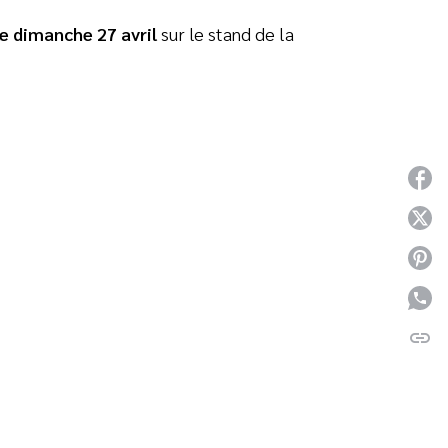
le dimanche 27 avril
sur le stand de la
P
P
P
P
link
C