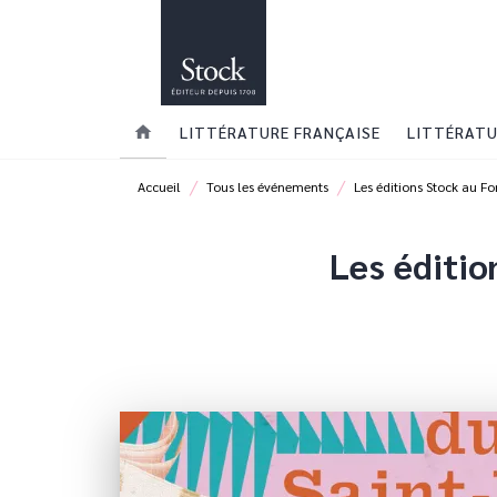
MENU
RECHERCHE
CONTENU
home
LITTÉRATURE FRANÇAISE
LITTÉRATU
/
/
Accueil
Tous les événements
Les éditions Stock au Fo
Les éditio