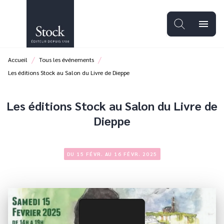
MENU
RECHERCHE
CONTENU
menu
PIED DE PAGE
/
/
Accueil
Tous les événements
Les éditions Stock au Salon du Livre de Dieppe
Les éditions Stock au Salon du Livre de
Dieppe
DU 15 FÉVR. AU 16 FÉVR. 2025