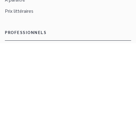
Prix littéraires
PROFESSIONNELS
Foreign rights
Droits
Manuscrits
Engagement durable
CGU
Charte de référencement
Données personnelles