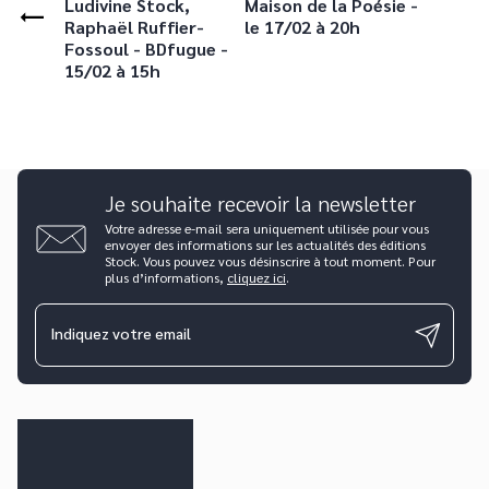
Ludivine Stock,
Maison de la Poésie -
Raphaël Ruffier-
le 17/02 à 20h
Fossoul - BDfugue -
15/02 à 15h
Je souhaite recevoir la newsletter
Votre adresse e-mail sera uniquement utilisée pour vous
envoyer des informations sur les actualités des éditions
Stock. Vous pouvez vous désinscrire à tout moment. Pour
plus d’informations,
cliquez ici
.
Indiquez votre email