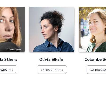
a Sthers
Olivia Elkaim
Colombe S
OGRAPHIE
SA BIOGRAPHIE
SA BIOGRA