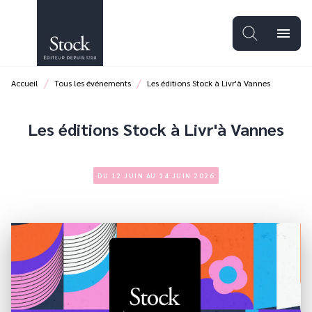
MENU
RECHERCHE
CONTENU
menu
PIED DE PAGE
/
/
Accueil
Tous les événements
Les éditions Stock à Livr'à Vannes
Les éditions Stock à Livr'à Vannes
DU 12 JUIN AU 14 JUIN 2026