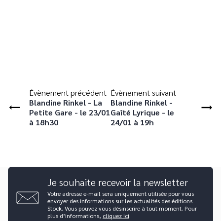
Évènement précédent
Évènement suivant
Blandine Rinkel - La
Blandine Rinkel -
Petite Gare - le 23/01
Gaîté Lyrique - le
à 18h30
24/01 à 19h
Je souhaite recevoir la newsletter
Votre adresse e-mail sera uniquement utilisée pour vous
envoyer des informations sur les actualités des éditions
Stock. Vous pouvez vous désinscrire à tout moment. Pour
plus d’informations,
cliquez ici
.