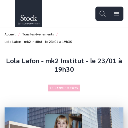
MENU
RECHERCHE
CONTENU
menu
PIED DE PAGE
/
/
Accueil
Tous les événements
Lola Lafon - mk2 Institut - le 23/01 à 19h30
Lola Lafon - mk2 Institut - le 23/01 à
19h30
23 JANVIER 2025