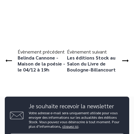
Évènement précédent
Évènement suivant
Belinda Cannone -
Les éditions Stock au
Maison de la poésie -
Salon du Livre de
le 04/12 à 19h
Boulogne-Billancourt
Je souhaite recevoir la newsletter
Votre adresse e-mail sera uniquement utilisée pour vous
envoyer des informations sur les actualités des éditions
Stock. Vous pouvez vous désinscrire à tout moment. Pour
plus d’informations,
cliquez ici
.