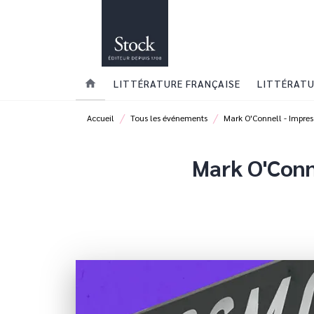
MENU
RECHERCHE
CONTENU
home
LITTÉRATURE FRANÇAISE
LITTÉRATU
/
/
Accueil
Tous les événements
Mark O'Connell - Impres
Mark O'Conn