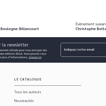
Évènement suivan
e Boulogne-Billancourt
Christophe Boltan
r la newsletter
Indiquez votre email
uement utilisée pour vous envoyer des
 des éditions Stock. Vous pouvez vous
ur plus d’informations,
cliquez ici
.
LE CATALOGUE
Tous les auteurs
Nouveautés