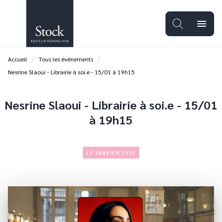
MENU
RECHERCHE
CONTENU
menu
PIED DE PAGE
/
/
Accueil
Tous les événements
Nesrine Slaoui - Librairie à soi.e - 15/01 à 19h15
Nesrine Slaoui - Librairie à soi.e - 15/01
à 19h15
15 JANVIER 2025