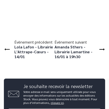
Évènement précédent
Évènement suivant
Lola Lafon - Librairie
Amanda Sthers -
L'Attrape-Cœurs -
Librairie Lamartine -
14/01
16/01 à 19h30
Je souhaite recevoir la newsletter
Votre adresse e-mail sera uniquement utilisée pour vous
envoyer des informations sur les actualités des éditions
Stock. Vous pouvez vous désinscrire à tout moment. Pour
plus d’informations,
cliquez ici
.