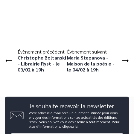
Évènement précédent
Évènement suivant
Christophe Boltanski
Maria Stepanova -
- Librairie Ryst - le
Maison de la poésie -
03/02 à 19h
le 04/02 à 19h
Je souhaite recevoir la newsletter
Votre adresse e-mail sera uniquement utilisée pour vous
envoyer des informations sur les actualités des éditions
Stock. Vous pouvez vous désinscrire à tout moment. Pour
plus d’informations,
cliquez ici
.