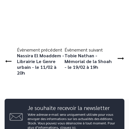
Évènement précédent
Évènement suivant
Nassira El Moaddem -
Tobie Nathan -
Librairie Le Genre
Mémorial de la Shoah
urbain - le 11/02 à
- le 19/02 à 19h
20h
Je souhaite recevoir la newsletter
Votre adresse e-mail sera uniquement utilisée pour vous
envoyer des informations sur les actualités des éditions
Stock. Vous pouvez vous désinscrire à tout moment. Pour
plus d’informations,
cliquez ici
.