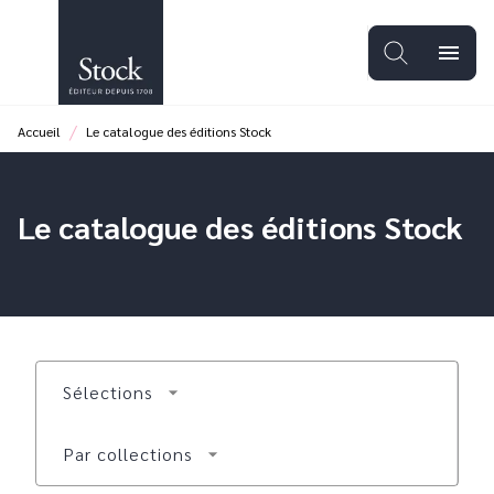
MENU
RECHERCHE
CONTENU
menu
PIED DE PAGE
/
Accueil
Le catalogue des éditions Stock
Le catalogue des éditions Stock
Sélections
arrow_drop_down
Par collections
arrow_drop_down