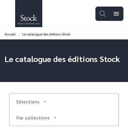
MENU
RECHERCHE
CONTENU
menu
PIED DE PAGE
/
Accueil
Le catalogue des éditions Stock
Le catalogue des éditions Stock
Sélections
arrow_drop_down
Par collections
arrow_drop_down