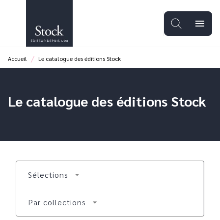
MENU
RECHERCHE
CONTENU
menu
PIED DE PAGE
/
Accueil
Le catalogue des éditions Stock
Le catalogue des éditions Stock
Sélections
arrow_drop_down
Par collections
arrow_drop_down