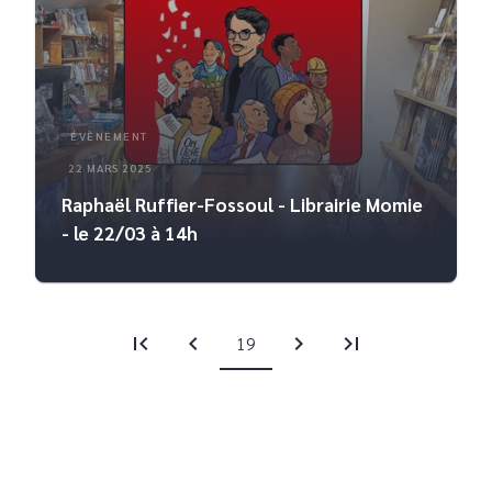
ÉVÈNEMENT
22 MARS 2025
Raphaël Ruffier-Fossoul - Librairie Momie
- le 22/03 à 14h
first_page
chevron_left
chevron_right
last_page
19