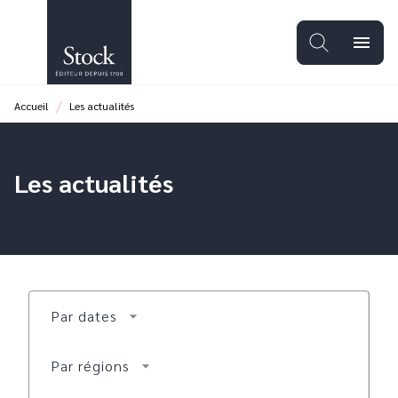
MENU
RECHERCHE
CONTENU
menu
PIED DE PAGE
/
Accueil
Les actualités
Les actualités
Par dates
arrow_drop_down
Par régions
arrow_drop_down