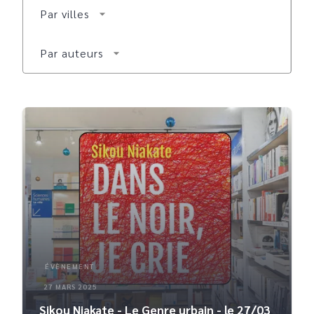
Par villes
arrow_drop_down
Par auteurs
arrow_drop_down
ÉVÈNEMENT
27 MARS 2025
Sikou Niakate - Le Genre urbain - le 27/03