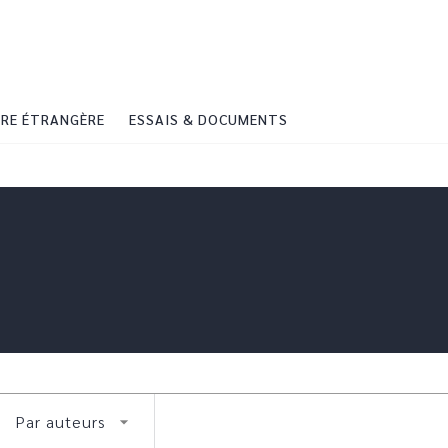
PIED DE PAGE
RE ÉTRANGÈRE
ESSAIS & DOCUMENTS
Par auteurs
arrow_drop_down