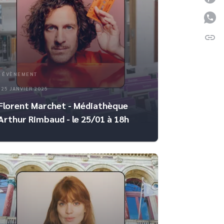
P
link
C
ÉVÈNEMENT
25 JANVIER 2025
Florent Marchet - Médiathèque
Arthur Rimbaud - le 25/01 à 18h