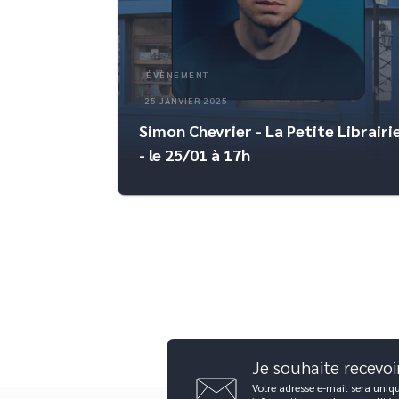
ÉVÈNEMENT
25 JANVIER 2025
Simon Chevrier - La Petite Librairi
- le 25/01 à 17h
f
Je souhaite recevoi
Votre adresse e-mail sera uniq