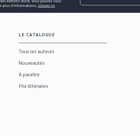
 des éditions Stock. Vous pouvez vous
ur plus d’informations,
cliquez ici
.
LE CATALOGUE
Tous les auteurs
Nouveautés
À paraître
Prix littéraires