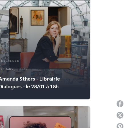
ÉVÈNEMENT
28 JANVIER 2025
Amanda Sthers - Librairie
Dialogues - le 28/01 à 18h
P
P
P