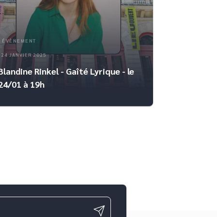
ÉVÈNEMENT
24 JANVIER 2025
Blandine Rinkel - Gaîté Lyrique - le
24/01 à 19h
ge