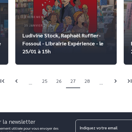
ÉVÈNEMENT
25 JANVIER 2025
Ludivine Stock, Raphaël Ruffier-
e
Fossoul - Librairie Expérience - le
25/01 à 15h
irst_page
chevron_left
chevron_right
last_pa
25
26
27
28
...
...
r la newsletter
Indiquez votre email
uement utilisée pour vous envoyer des