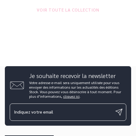
VOIR TOUTE LA COLLECTION
Je souhaite recevoir la newsletter
Votre adresse e-mail sera uniquement utilisée pour vous
envoyer des informations sur les actualités des éditions
Stock. Vous pouvez vous désinscrire à tout moment. Pour
plus d’informations,
cliquez ici
.
Indiquez votre email