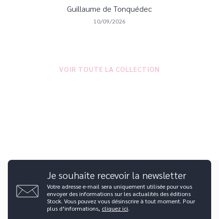
Guillaume de Tonquédec
10/09/2026
VOIR TOUTE LA COLLECTION
Je souhaite recevoir la newsletter
Votre adresse e-mail sera uniquement utilisée pour vous
envoyer des informations sur les actualités des éditions
Stock. Vous pouvez vous désinscrire à tout moment. Pour
plus d’informations,
cliquez ici
.