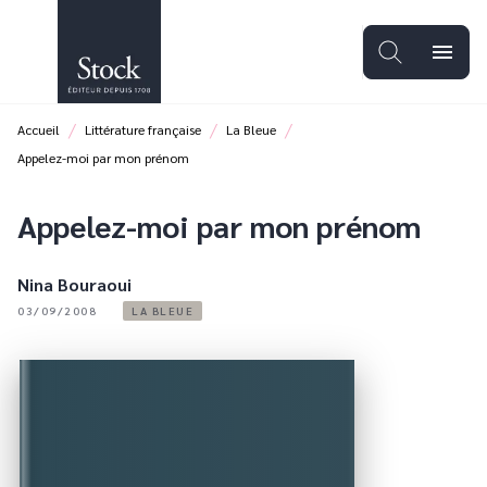
MENU
RECHERCHE
CONTENU
menu
PIED DE PAGE
/
/
/
Accueil
Littérature française
La Bleue
Appelez-moi par mon prénom
Appelez-moi par mon prénom
Nina Bouraoui
03/09/2008
LA BLEUE