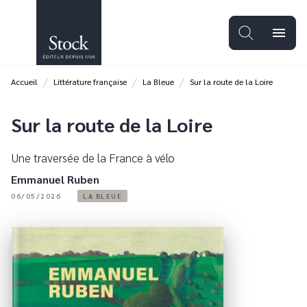
MENU
RECHERCHE
CONTENU
menu
PIED DE PAGE
/
/
/
Accueil
Littérature française
La Bleue
Sur la route de la Loire
Sur la route de la Loire
Une traversée de la France à vélo
Emmanuel Ruben
06/05/2026
LA BLEUE