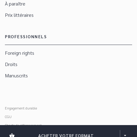
À paraître
Prix littéraires
PROFESSIONNELS
Foreign rights
Droits
Manuscrits
Engagement durable
CGU
Charte de référencement
Données personnelles
shopping_basket
ACHETER VOTRE FORMAT
arrow_drop_down