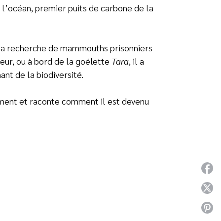
e l’océan, premier puits de carbone de la
à la recherche de mammouths prisonniers
eur, ou à bord de la goélette
Tara
, il a
nt de la biodiversité.
gement et raconte comment il est devenu
P
P
P