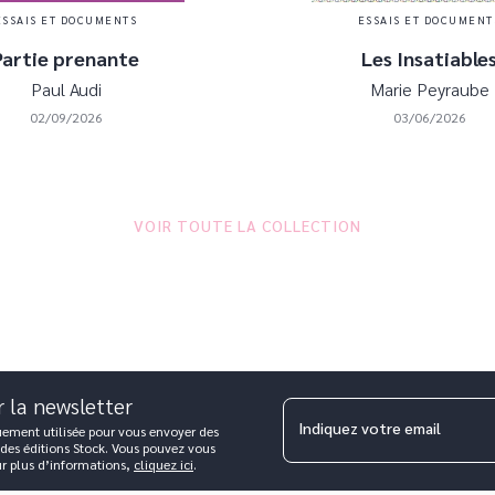
ESSAIS ET DOCUMENTS
ESSAIS ET DOCUMENT
Partie prenante
Les Insatiable
Paul Audi
Marie Peyraube
02/09/2026
03/06/2026
VOIR TOUTE LA COLLECTION
r la newsletter
Indiquez votre email
uement utilisée pour vous envoyer des
 des éditions Stock. Vous pouvez vous
ur plus d’informations,
cliquez ici
.