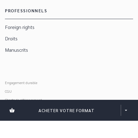
PROFESSIONNELS
Foreign rights
Droits
Manuscrits
Engagement durable
CGU
Charte de référencement
Données personnelles
shopping_basket
ACHETER VOTRE FORMAT
arrow_drop_down
Mentions légales
Paramétrer vos cookies