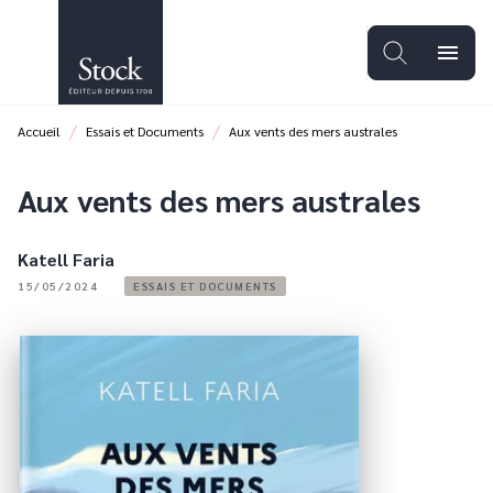
MENU
RECHERCHE
CONTENU
menu
PIED DE PAGE
/
/
Accueil
Essais et Documents
Aux vents des mers australes
Aux vents des mers australes
Katell Faria
15/05/2024
ESSAIS ET DOCUMENTS