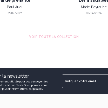
Paul Audi
Marie Peyraube
02/09/2026
03/06/2026
VOIR TOUTE LA COLLECTION
r la newsletter
Indiquez votre email
uement utilisée pour vous envoyer des
 des éditions Stock. Vous pouvez vous
ur plus d’informations,
cliquez ici
.