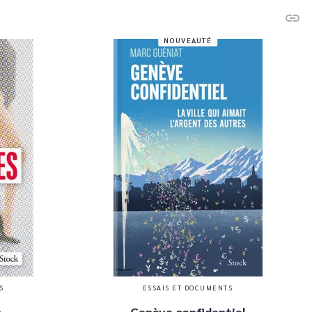
link
C
NOUVEAUTÉ
S
ESSAIS ET DOCUMENTS
s
Genève confidentiel