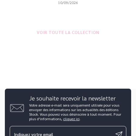
10/09/2026
VOIR TOUTE LA COLLECTION
Je souhaite recevoir la newsletter
Votre adresse e-mail sera uniquement utilisée pour vous
envoyer des informations sur les actualités des éditions
Stock. Vous pouvez vous désinscrire à tout moment. Pour
plus d’informations,
cliquez ici
.
Indiquez votre email