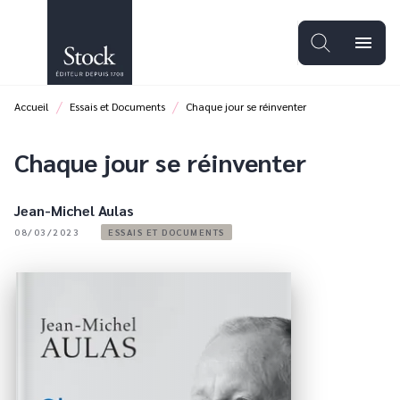
MENU
RECHERCHE
CONTENU
menu
PIED DE PAGE
/
/
Accueil
Essais et Documents
Chaque jour se réinventer
Chaque jour se réinventer
Jean-Michel Aulas
08/03/2023
ESSAIS ET DOCUMENTS