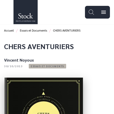
MENU
RECHERCHE
CONTENU
menu
PIED DE PAGE
/
/
Accueil
Essais et Documents
CHERS AVENTURIERS
CHERS AVENTURIERS
Vincent Noyoux
30/10/2013
ESSAIS ET DOCUMENTS