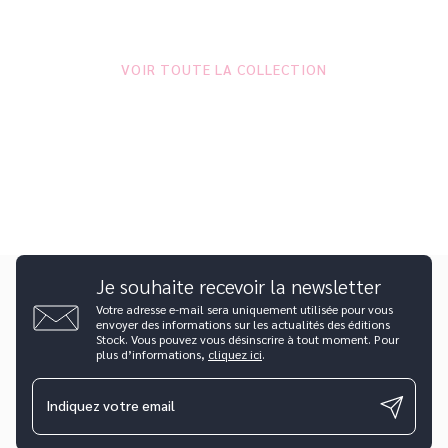
VOIR TOUTE LA COLLECTION
Je souhaite recevoir la newsletter
Votre adresse e-mail sera uniquement utilisée pour vous
envoyer des informations sur les actualités des éditions
Stock. Vous pouvez vous désinscrire à tout moment. Pour
plus d’informations,
cliquez ici
.
Indiquez votre email