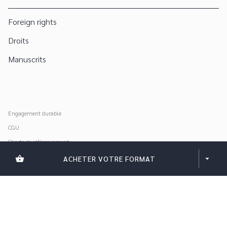
Foreign rights
Droits
Manuscrits
Engagement durable
CGU
Charte de référencement
Données personnelles
shopping_basket
ACHETER VOTRE FORMAT
arrow_drop_down
Mentions légales
Paramétrer vos cookies