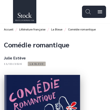
MENU
RECHERCHE
CONTENU
menu
PIED DE PAGE
/
/
/
Accueil
Littérature française
La Bleue
Comédie romantique
Comédie romantique
Julie Estève
11/03/2026
LA BLEUE