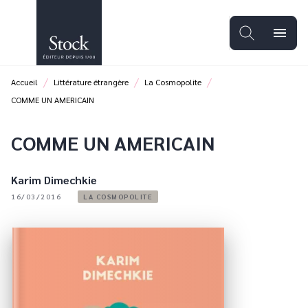
MENU
RECHERCHE
CONTENU
menu
PIED DE PAGE
/
/
/
Accueil
Littérature étrangère
La Cosmopolite
COMME UN AMERICAIN
COMME UN AMERICAIN
Karim Dimechkie
16/03/2016
LA COSMOPOLITE