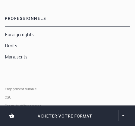
PROFESSIONNELS
Foreign rights
Droits
Manuscrits
Engagement durable
CGU
Charte de référencement
Données personnelles
shopping_basket
ACHETER VOTRE FORMAT
arrow_drop_down
Mentions légales
Paramétrer vos cookies