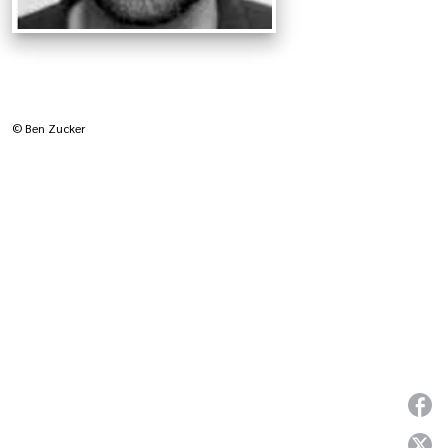
© Ben Zucker
P
P