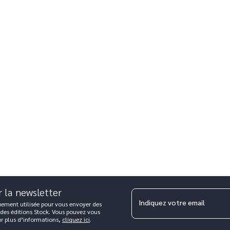
r la newsletter
Indiquez votre email
uement utilisée pour vous envoyer des
 des éditions Stock. Vous pouvez vous
ur plus d’informations,
cliquez ici
.