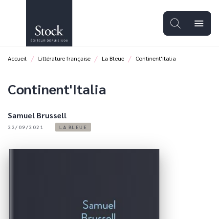
MENU
RECHERCHE
CONTENU
menu
PIED DE PAGE
/
/
/
Accueil
Littérature française
La Bleue
Continent'Italia
Continent'Italia
Samuel Brussell
22/09/2021
LA BLEUE