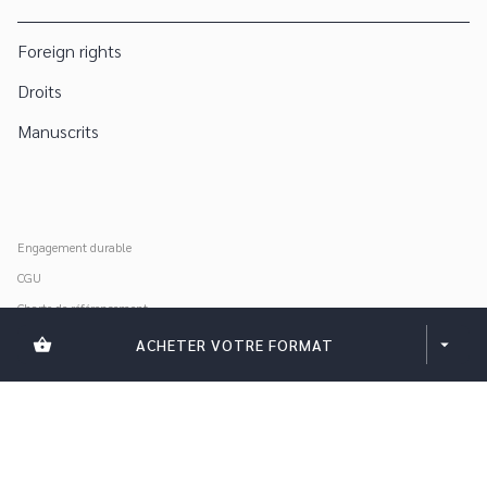
Foreign rights
Droits
Manuscrits
Engagement durable
CGU
Charte de référencement
Données personnelles
shopping_basket
ACHETER VOTRE FORMAT
arrow_drop_down
Mentions légales
Paramétrer vos cookies