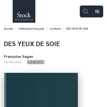
MENU
RECHERCHE
CONTENU
menu
PIED DE PAGE
/
/
/
Accueil
Littérature française
La Bleue
DES YEUX DE SOIE
DES YEUX DE SOIE
Françoise Sagan
14/10/2009
LA BLEUE