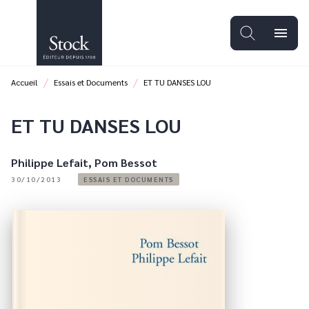
MENU
RECHERCHE
CONTENU
menu
PIED DE PAGE
/
/
Accueil
Essais et Documents
ET TU DANSES LOU
ET TU DANSES LOU
Philippe Lefait
,
Pom Bessot
30/10/2013
ESSAIS ET DOCUMENTS