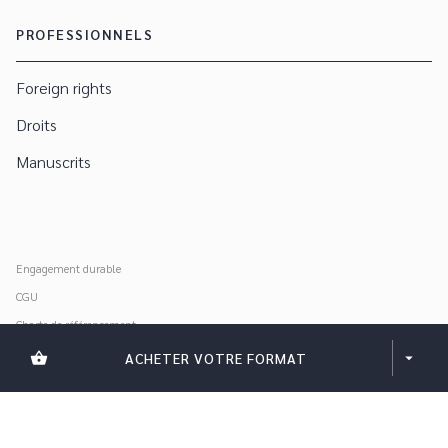
PROFESSIONNELS
Foreign rights
Droits
Manuscrits
Engagement durable
CGU
Charte de référencement
Données personnelles
shopping_basket
ACHETER VOTRE FORMAT
arrow_drop_down
Mentions légales
Paramétrer vos cookies