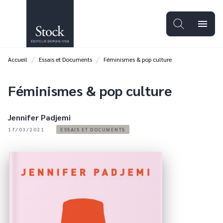
MENU
RECHERCHE
CONTENU
menu
PIED DE PAGE
/
/
Accueil
Essais et Documents
Féminismes & pop culture
Féminismes & pop culture
Jennifer Padjemi
17/03/2021
ESSAIS ET DOCUMENTS