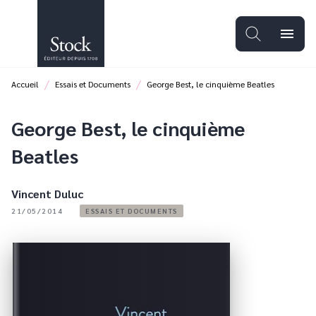
MENU
RECHERCHE
CONTENU
menu
PIED DE PAGE
/
/
Accueil
Essais et Documents
George Best, le cinquième Beatles
George Best, le cinquième
Beatles
Vincent Duluc
21/05/2014
ESSAIS ET DOCUMENTS