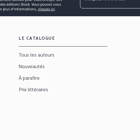
 des éditions Stock. Vous pouvez vous
ur plus d’informations,
cliquez ici
.
LE CATALOGUE
Tous les auteurs
Nouveautés
À paraître
Prix littéraires