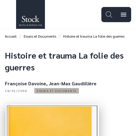
MENU
RECHERCHE
CONTENU
menu
PIED DE PAGE
/
/
Accueil
Essais et Documents
Histoire et trauma La folie des guerres
Histoire et trauma La folie des
guerres
Françoise Davoine
,
Jean-Max Gaudillière
18/01/2006
ESSAIS ET DOCUMENTS