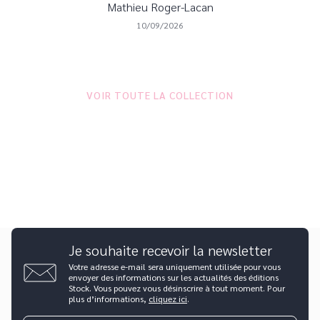
Mathieu Roger-Lacan
10/09/2026
VOIR TOUTE LA COLLECTION
Je souhaite recevoir la newsletter
Votre adresse e-mail sera uniquement utilisée pour vous
envoyer des informations sur les actualités des éditions
Stock. Vous pouvez vous désinscrire à tout moment. Pour
plus d’informations,
cliquez ici
.