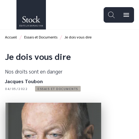
MENU
RECHERCHE
CONTENU
menu
PIED DE PAGE
/
/
Accueil
Essais et Documents
Je dois vous dire
Je dois vous dire
Nos droits sont en danger
Jacques Toubon
04/05/2022
ESSAIS ET DOCUMENTS