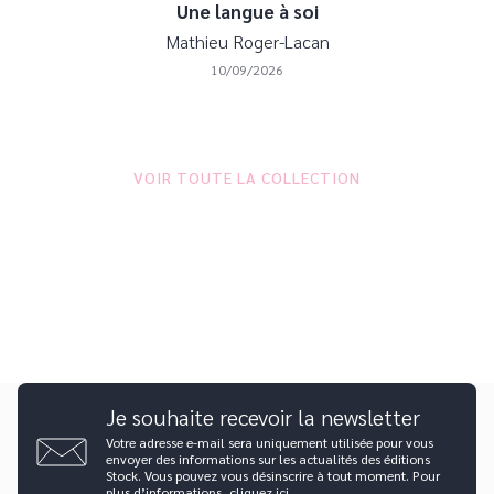
Une langue à soi
Mathieu Roger-Lacan
10/09/2026
VOIR TOUTE LA COLLECTION
Je souhaite recevoir la newsletter
Votre adresse e-mail sera uniquement utilisée pour vous
envoyer des informations sur les actualités des éditions
Stock. Vous pouvez vous désinscrire à tout moment. Pour
plus d’informations,
cliquez ici
.