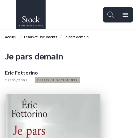
MENU
RECHERCHE
CONTENU
menu
PIED DE PAGE
/
/
Accueil
Essais et Documents
Je pars demain
Je pars demain
Eric Fottorino
23/05/2001
ESSAIS ET DOCUMENTS