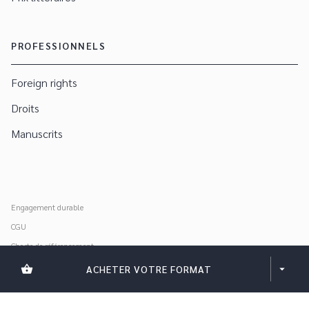
PROFESSIONNELS
Foreign rights
Droits
Manuscrits
Engagement durable
CGU
Charte de référencement
Données personnelles
shopping_basket
ACHETER VOTRE FORMAT
arrow_drop_down
Mentions légales
Paramétrer vos cookies